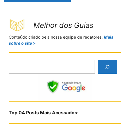
Melhor dos Guias
Conteúdo criado pela nossa equipe de redatores.
Mais
sobre o site >
P
e
s
q
u
i
s
Top 04 Posts Mais Acessados:
a
r