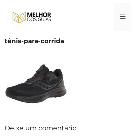
Pular
para
o
conteúdo
tênis-para-corrida
Menu
Deixe um comentário