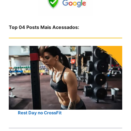
q
u
i
s
Top 04 Posts Mais Acessados:
a
r
Rest Day no CrossFit