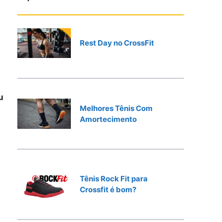
r
Rest Day no CrossFit
e
u
Melhores Tênis Com
Amortecimento
Tênis Rock Fit para
Crossfit é bom?