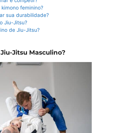
inar e competir?
 kimono feminino?
r sua durabilidade?
 Jiu-Jitsu?
no de Jiu-Jitsu?
iu-Jitsu Masculino?