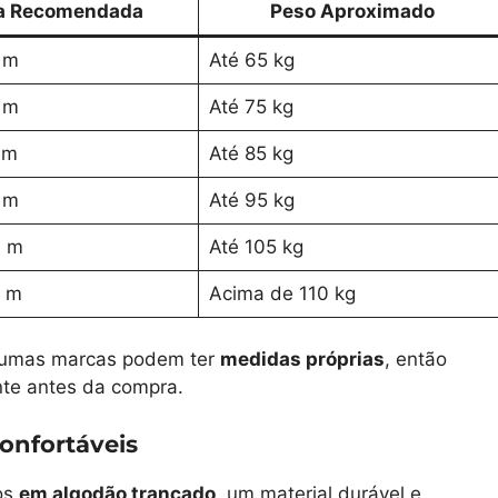
ra Recomendada
Peso Aproximado
0 m
Até 65 kg
0 m
Até 75 kg
 m
Até 85 kg
0 m
Até 95 kg
0 m
Até 105 kg
0 m
Acima de 110 kg
lgumas marcas podem ter
medidas próprias
, então
nte antes da compra.
Confortáveis
dos
em algodão trançado
, um material durável e