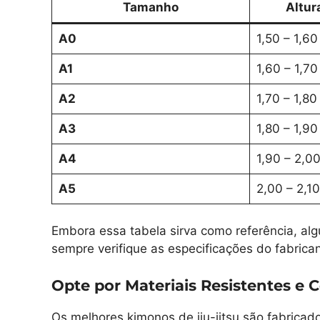
Tamanho
Altu
A0
1,50 – 1,6
A1
1,60 – 1,7
A2
1,70 – 1,80
A3
1,80 – 1,9
A4
1,90 – 2,0
A5
2,00 – 2,1
Embora essa tabela sirva como referência, a
sempre verifique as especificações do fabrica
Opte por Materiais Resistentes e 
Os melhores kimonos de jiu-jitsu são fabrica