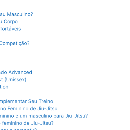
tsu Masculino?
u Corpo
fortáveis
 Competição?
çado Advanced
st (Unissex)
tion
omplementar Seu Treino
no Feminino de Jiu-Jitsu
minino e um masculino para Jiu-Jitsu?
 feminino de Jiu-Jitsu?