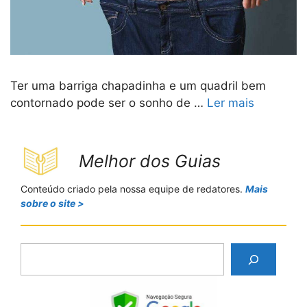
Ter uma barriga chapadinha e um quadril bem
contornado pode ser o sonho de …
Ler mais
Melhor dos Guias
Conteúdo criado pela nossa equipe de redatores.
Mais
sobre o site >
P
e
s
q