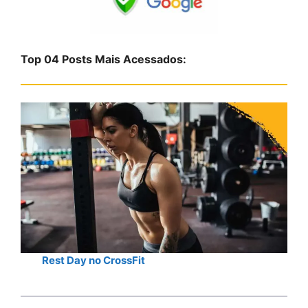
u
i
s
Top 04 Posts Mais Acessados:
a
r
Rest Day no CrossFit