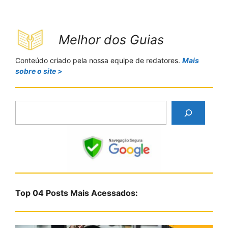
Melhor dos Guias
Conteúdo criado pela nossa equipe de redatores.
Mais
sobre o site >
P
e
s
q
u
i
s
Top 04 Posts Mais Acessados:
a
r