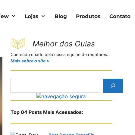
iew
Lojas
Blog
Produtos
Contato
Melhor dos Guias
Conteúdo criado pela nossa equipe de redatores.
Mais sobre o site >
P
e
s
q
u
Top 04 Posts Mais Acessados:
i
s
a