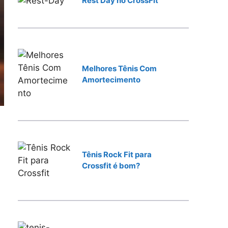
Rest Day no CrossFit
r
Melhores Tênis Com
Amortecimento
Tênis Rock Fit para
Crossfit é bom?