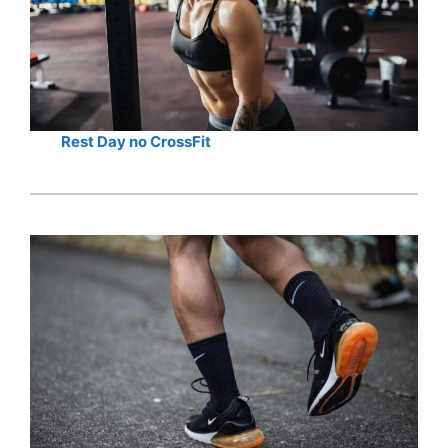
Rest Day no CrossFit