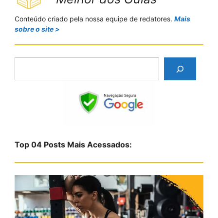
Conteúdo criado pela nossa equipe de redatores.
Mais
sobre o site >
P
e
s
q
u
i
s
Top 04 Posts Mais Acessados:
a
r