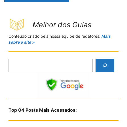
Melhor dos Guias
Conteúdo criado pela nossa equipe de redatores.
Mais
sobre o site >
P
e
s
q
u
i
s
Top 04 Posts Mais Acessados:
a
r