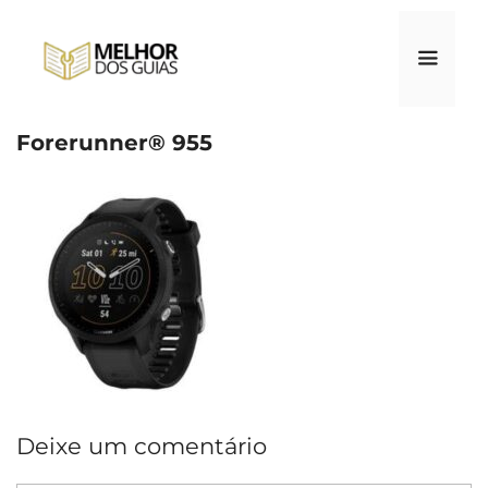
Pular
para
o
conteúdo
Forerunner® 955
Menu
Deixe um comentário