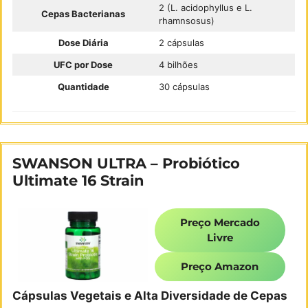
2 (L. acidophyllus e L.
Cepas Bacterianas
rhamnsosus)
Dose Diária
2 cápsulas
UFC por Dose
4 bilhões
Quantidade
30 cápsulas
SWANSON ULTRA – Probiótico
Ultimate 16 Strain
Preço Mercado
Livre
Preço Amazon
Cápsulas Vegetais e Alta Diversidade de Cepas