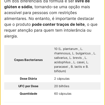
Um dos diferenciais da fórmula é ser
livre de
glúten e sódio
, tornando-se uma opção mais
acessível para pessoas com restrições
alimentares. No entanto, é importante destacar
que o produto
pode conter traços de leite
, o que
requer atenção para quem tem intolerância ou
alergia.
10 (L. plantarum , L.
rhamnosus, L. bulgaricus , L.
salivarius, L. brevis , L.
Cepas Bacterianas
acidophilus , L. casei, L.
paracasei , B. lactis e B.
bifidum)
Dose Diária
2 cápsulas
UFC por Dose
20 bilhões
Quantidade
60 cápsulas