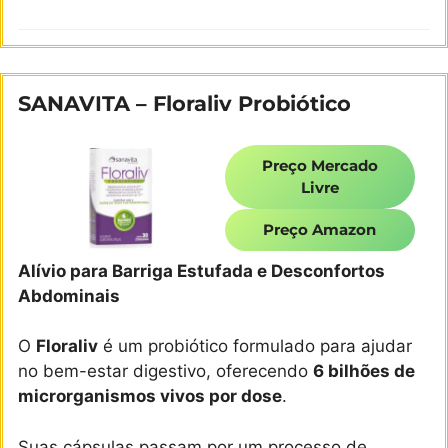
SANAVITA – Floraliv Probiótico
Preço Mercado
Livre
Preço Amazon
Alívio para Barriga Estufada e Desconfortos
Abdominais
O
Floraliv
é um probiótico formulado para ajudar
no bem-estar digestivo, oferecendo
6 bilhões de
microrganismos vivos por dose
.
Suas cápsulas passam por um processo de