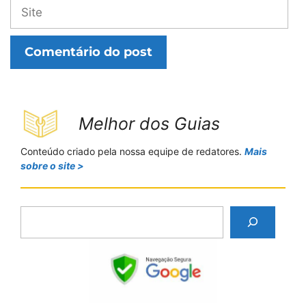
Site
Melhor dos Guias
Conteúdo criado pela nossa equipe de redatores.
Mais
sobre o site >
P
e
s
q
u
i