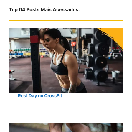
s
Top 04 Posts Mais Acessados:
a
r
Rest Day no CrossFit