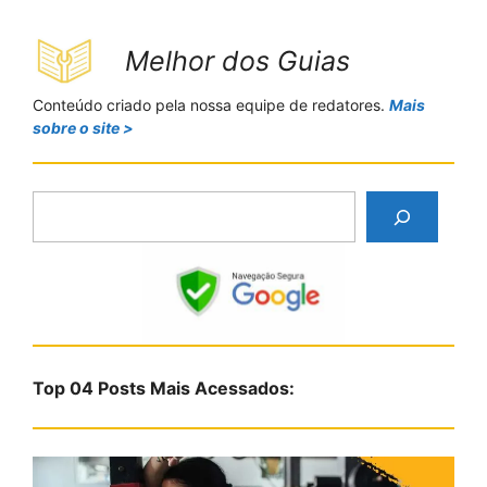
Melhor dos Guias
Conteúdo criado pela nossa equipe de redatores.
Mais
sobre o site >
P
e
s
q
u
i
s
Top 04 Posts Mais Acessados:
a
r