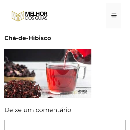
Pular
para
o
conteúdo
Chá-de-Hibisco
Menu
Deixe um comentário
Comentário