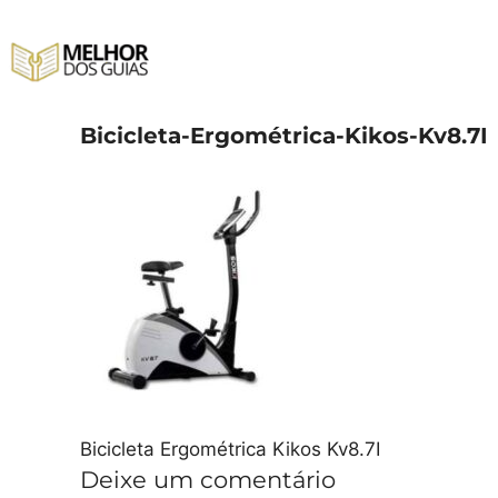
Pular
para
o
conteúdo
Bicicleta-Ergométrica-Kikos-Kv8.7I
Bicicleta Ergométrica Kikos Kv8.7I
Deixe um comentário