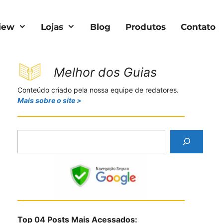
iew
Lojas
Blog
Produtos
Contato
Melhor dos Guias
Conteúdo criado pela nossa equipe de redatores.
Mais sobre o site >
P
e
s
q
u
i
s
Top 04 Posts Mais Acessados:
a