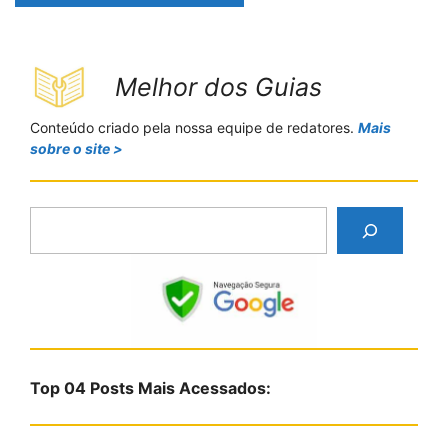
Melhor dos Guias
Conteúdo criado pela nossa equipe de redatores.
Mais
sobre o site >
P
e
s
q
u
i
s
Top 04 Posts Mais Acessados:
a
r