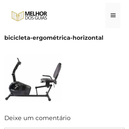
Pular
para
o
conteúdo
bicicleta-ergométrica-horizontal
Menu
Deixe um comentário