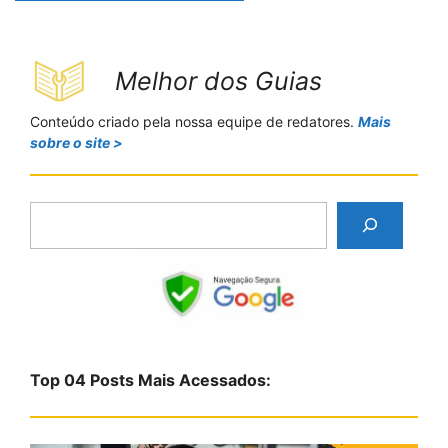
Melhor dos Guias
Conteúdo criado pela nossa equipe de redatores.
Mais
sobre o site >
P
e
s
q
u
i
s
Top 04 Posts Mais Acessados:
a
r