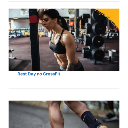
Rest Day no CrossFit