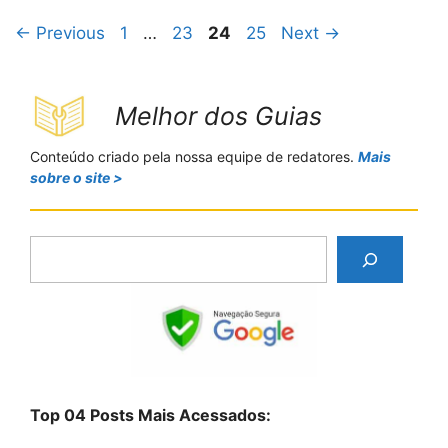
Page
Page
Page
Page
←
Previous
1
…
23
24
25
Next
→
Melhor dos Guias
Conteúdo criado pela nossa equipe de redatores.
Mais
sobre o site >
P
e
s
q
u
i
s
Top 04 Posts Mais Acessados:
a
r