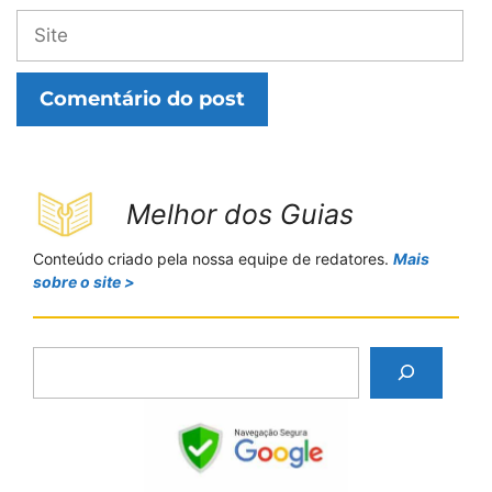
Site
Melhor dos Guias
Conteúdo criado pela nossa equipe de redatores.
Mais
sobre o site >
P
e
s
q
u