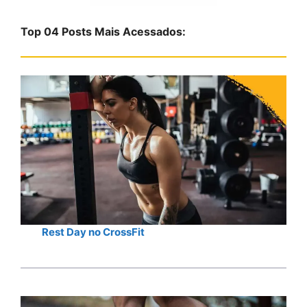
i
s
Top 04 Posts Mais Acessados:
a
r
Rest Day no CrossFit