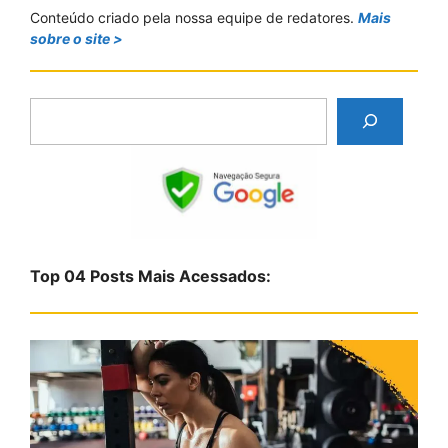
Conteúdo criado pela nossa equipe de redatores.
Mais
sobre o site >
P
e
s
q
u
i
s
Top 04 Posts Mais Acessados:
a
r