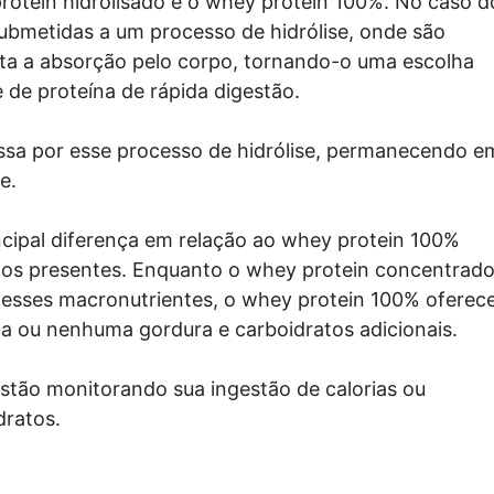
protein hidrolisado e o whey protein 100%. No caso d
submetidas a um processo de hidrólise, onde são
lita a absorção pelo corpo, tornando-o uma escolha
 de proteína de rápida digestão.
ssa por esse processo de hidrólise, permanecendo e
e.
cipal diferença em relação ao whey protein 100%
atos presentes. Enquanto o whey protein concentrad
desses macronutrientes, o whey protein 100% oferec
a ou nenhuma gordura e carboidratos adicionais.
estão monitorando sua ingestão de calorias ou
dratos.