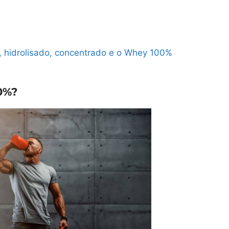
o, hidrolisado, concentrado e o Whey 100%
0%?