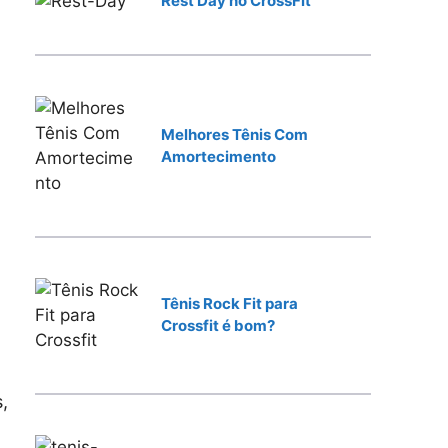
Rest Day no CrossFit
r
Melhores Tênis Com
Amortecimento
Tênis Rock Fit para
Crossfit é bom?
,