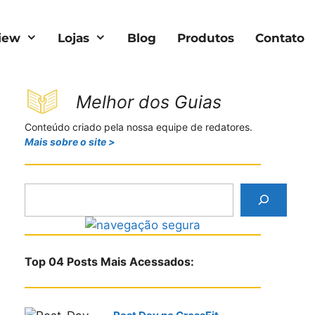
iew
Lojas
Blog
Produtos
Contato
Melhor dos Guias
Conteúdo criado pela nossa equipe de redatores.
Mais sobre o site >
P
e
s
q
u
Top 04 Posts Mais Acessados:
i
s
a