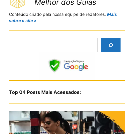
Melhor dos Guias
Conteúdo criado pela nossa equipe de redatores.
Mais
sobre o site >
P
e
s
q
u
i
s
Top 04 Posts Mais Acessados:
a
r