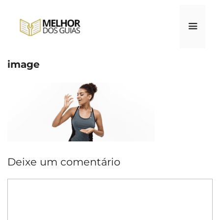
Pular
para
o
conteúdo
image
Menu
Deixe um comentário
Comentário