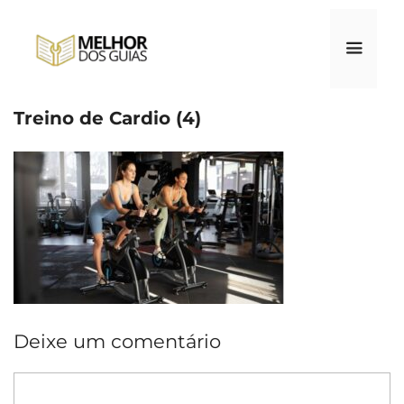
Pular
para
o
conteúdo
Treino de Cardio (4)
Menu
Deixe um comentário
Comentário