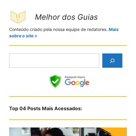
Melhor dos Guias
Conteúdo criado pela nossa equipe de redatores.
Mais
sobre o site >
P
e
s
q
u
i
s
Top 04 Posts Mais Acessados:
a
r