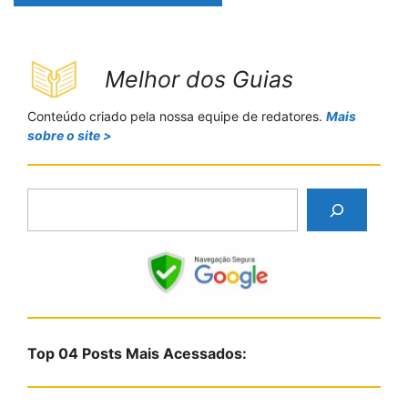
Melhor dos Guias
Conteúdo criado pela nossa equipe de redatores.
Mais
sobre o site >
P
e
s
q
u
i
s
Top 04 Posts Mais Acessados:
a
r