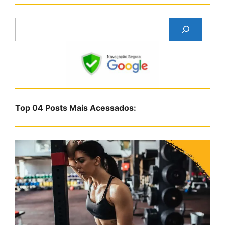
P
e
s
q
u
i
s
Top 04 Posts Mais Acessados:
a
r