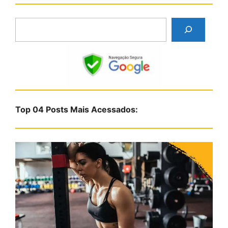
P
e
s
q
u
i
s
Top 04 Posts Mais Acessados:
a
r