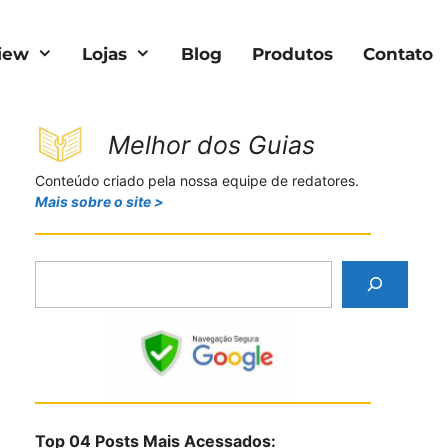
iew
Lojas
Blog
Produtos
Contato
Melhor dos Guias
Conteúdo criado pela nossa equipe de redatores.
Mais sobre o site >
P
e
s
q
u
i
s
Top 04 Posts Mais Acessados:
a