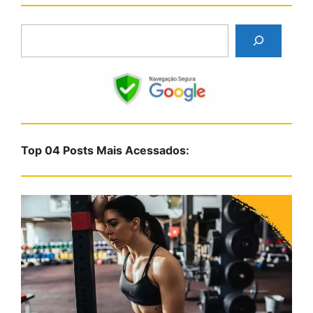
P
e
s
q
u
i
s
Top 04 Posts Mais Acessados:
a
r