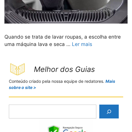
Quando se trata de lavar roupas, a escolha entre
uma máquina lava e seca …
Ler mais
Melhor dos Guias
Conteúdo criado pela nossa equipe de redatores.
Mais
sobre o site >
P
e
s
q