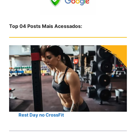
u
i
s
Top 04 Posts Mais Acessados:
a
r
Rest Day no CrossFit