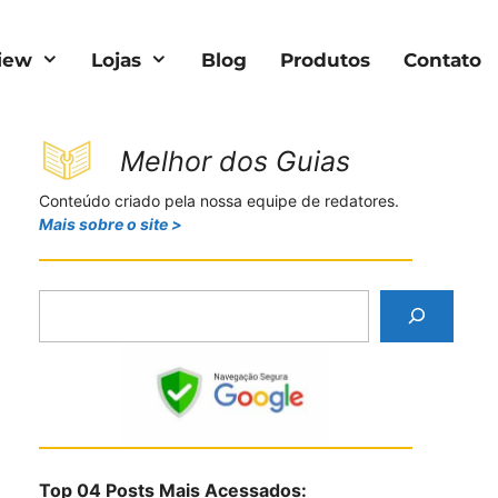
iew
Lojas
Blog
Produtos
Contato
Melhor dos Guias
Conteúdo criado pela nossa equipe de redatores.
Mais sobre o site >
P
e
s
q
u
i
s
Top 04 Posts Mais Acessados:
a