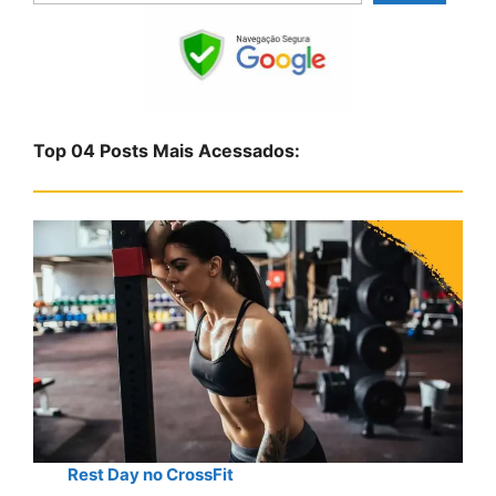
s
q
u
i
s
Top 04 Posts Mais Acessados:
a
r
Rest Day no CrossFit