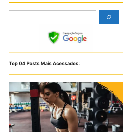
P
e
s
q
u
i
s
Top 04 Posts Mais Acessados:
a
r