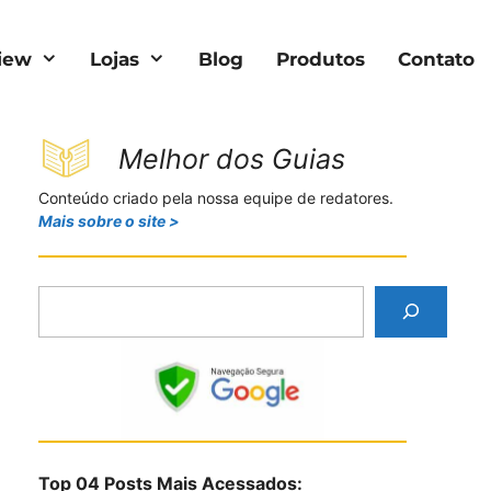
iew
Lojas
Blog
Produtos
Contato
Melhor dos Guias
Conteúdo criado pela nossa equipe de redatores.
Mais sobre o site >
P
e
s
q
u
i
s
Top 04 Posts Mais Acessados:
a