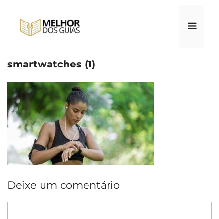
Pular
para
o
conteúdo
smartwatches (1)
Menu
Deixe um comentário
Comentário