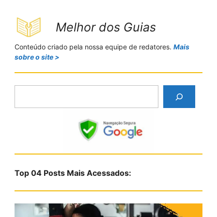
Melhor dos Guias
Conteúdo criado pela nossa equipe de redatores.
Mais
sobre o site >
P
e
s
q
u
i
s
Top 04 Posts Mais Acessados:
a
r