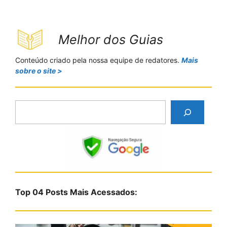
Melhor dos Guias
Conteúdo criado pela nossa equipe de redatores.
Mais
sobre o site >
P
e
s
q
u
i
s
Top 04 Posts Mais Acessados:
a
r