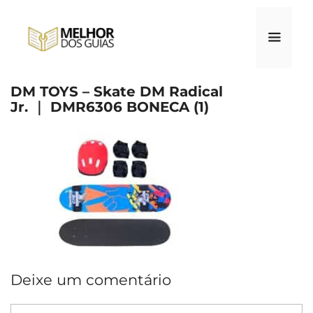
Pular
para
o
conteúdo
DM TOYS – Skate DM Radical
Menu
Jr. ｜ DMR6306 BONECA (1)
Deixe um comentário
Comentário