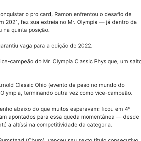
conquistar o pro card, Ramon enfrentou o desafio de
 Em 2021, fez sua estreia no Mr. Olympia — já dentro da
u na quinta posição.
arantiu vaga para a edição de 2022.
e-campeão do Mr. Olympia Classic Physique, um salt
Arnold Classic Ohio (evento de peso no mundo do
no Olympia, terminando outra vez como vice-campeão.
nho abaixo do que muitos esperavam: ficou em 4º
 foram apontados para essa queda momentânea — desde
té a altíssima competitividade da categoria.
s Bumstead (Cbum), venceu seu sexto título consecutivo