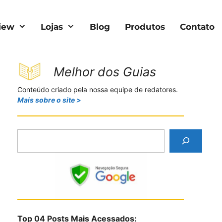
iew
Lojas
Blog
Produtos
Contato
Melhor dos Guias
Conteúdo criado pela nossa equipe de redatores.
Mais sobre o site >
P
e
s
q
u
i
s
Top 04 Posts Mais Acessados:
a