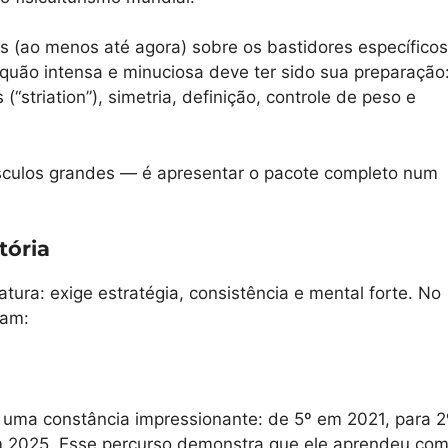
 (ao menos até agora) sobre os bastidores específicos
quão intensa e minuciosa deve ter sido sua preparação
(“striation”), simetria, definição, controle de peso e
úsculos grandes — é apresentar o pacote completo num
tória
ura: exige estratégia, consistência e mental forte. No
cam:
e uma constância impressionante: de 5º em 2021, para 2
em 2025. Esse percurso demonstra que ele aprendeu co