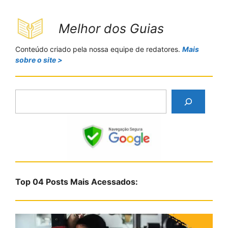
Melhor dos Guias
Conteúdo criado pela nossa equipe de redatores.
Mais
sobre o site >
P
e
s
q
u
i
s
Top 04 Posts Mais Acessados:
a
r