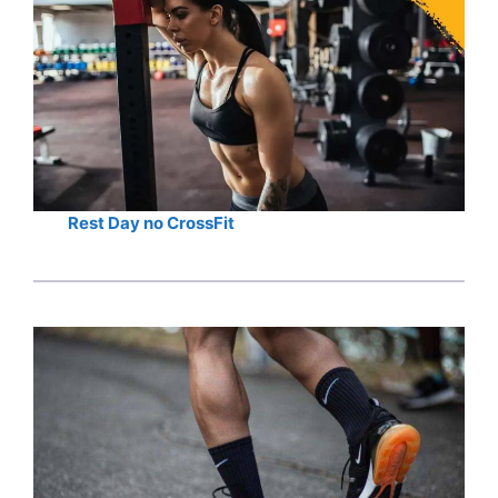
Rest Day no CrossFit