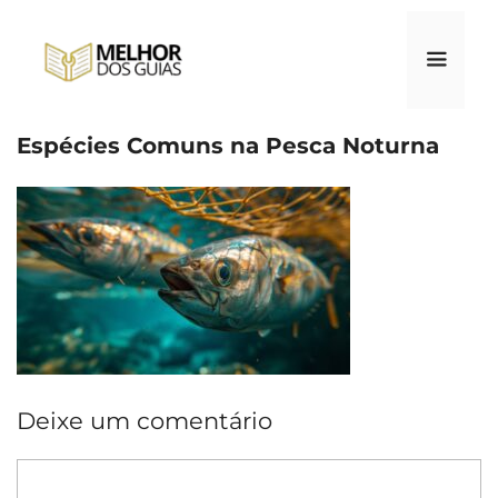
Pular
para
o
conteúdo
Espécies Comuns na Pesca Noturna
Menu
Deixe um comentário
Comentário