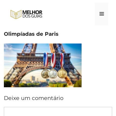
Pular
para
o
conteúdo
Olimpíadas de Paris
Menu
Deixe um comentário
Comentário