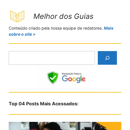
Melhor dos Guias
Conteúdo criado pela nossa equipe de redatores.
Mais
sobre o site >
P
e
s
q
u
i
s
Top 04 Posts Mais Acessados:
a
r