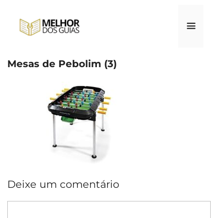
Pular
para
o
conteúdo
Mesas de Pebolim (3)
Menu
Deixe um comentário
Comentário