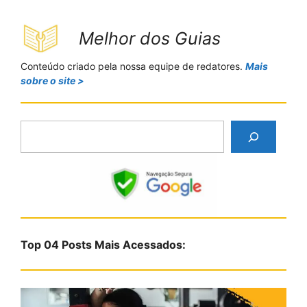
Melhor dos Guias
Conteúdo criado pela nossa equipe de redatores.
Mais
sobre o site >
P
e
s
q
u
i
s
Top 04 Posts Mais Acessados:
a
r