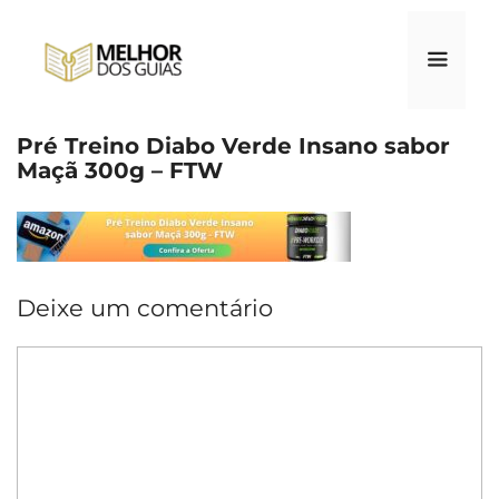
Pular
para
o
conteúdo
Pré Treino Diabo Verde Insano sabor
Menu
Maçã 300g – FTW
Deixe um comentário
Comentário