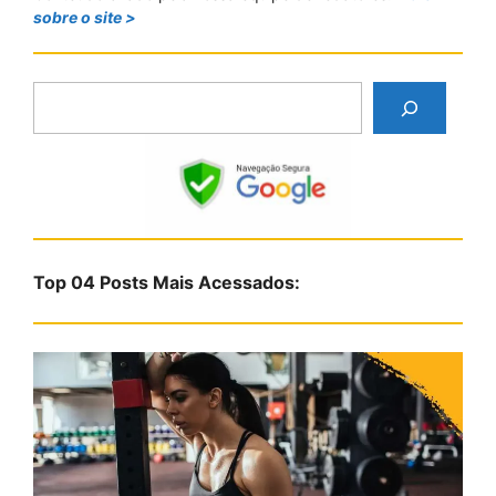
sobre o site >
P
e
s
q
u
i
s
Top 04 Posts Mais Acessados:
a
r