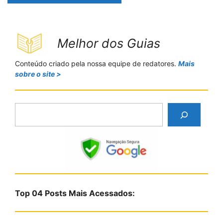
Melhor dos Guias
Conteúdo criado pela nossa equipe de redatores.
Mais
sobre o site >
P
e
s
q
u
i
s
Top 04 Posts Mais Acessados:
a
r