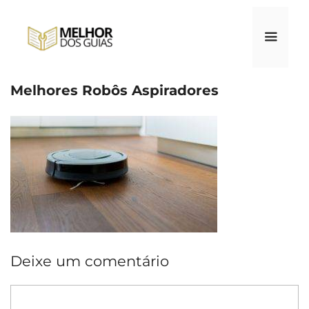
Pular
para
o
conteúdo
Melhores Robôs Aspiradores
Menu
Deixe um comentário
Comentário