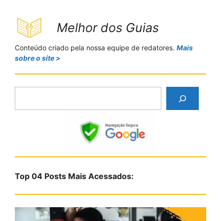
Melhor dos Guias
Conteúdo criado pela nossa equipe de redatores.
Mais
sobre o site >
P
e
s
q
u
i
s
Top 04 Posts Mais Acessados:
a
r