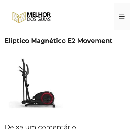
Pular
para
o
conteúdo
Elíptico Magnético E2 Movement
Menu
Deixe um comentário