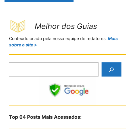
Melhor dos Guias
Conteúdo criado pela nossa equipe de redatores.
Mais
sobre o site >
P
e
s
q
u
i
s
Top 04 Posts Mais Acessados:
a
r