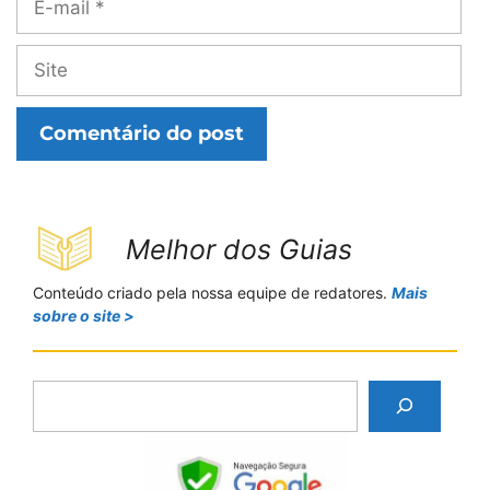
mail
Site
Melhor dos Guias
Conteúdo criado pela nossa equipe de redatores.
Mais
sobre o site >
P
e
s
q