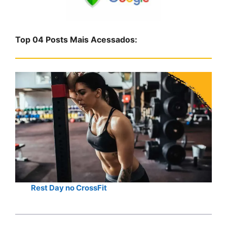
u
i
s
Top 04 Posts Mais Acessados:
a
r
Rest Day no CrossFit