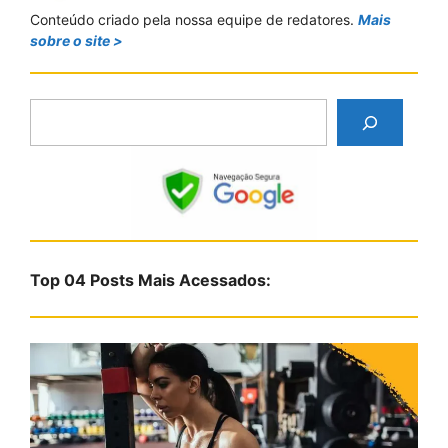
Conteúdo criado pela nossa equipe de redatores.
Mais
sobre o site >
P
e
s
q
u
i
s
Top 04 Posts Mais Acessados:
a
r