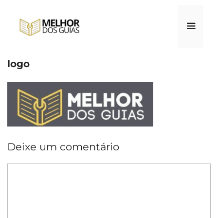
Pular
para
o
conteúdo
logo
Menu
Deixe um comentário
Comentário