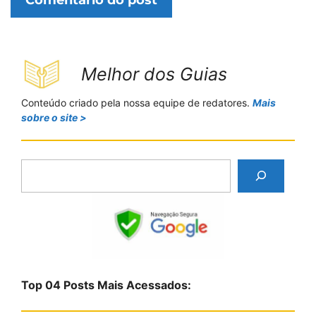
Melhor dos Guias
Conteúdo criado pela nossa equipe de redatores.
Mais
sobre o site >
P
e
s
q
u
i
s
Top 04 Posts Mais Acessados:
a
r