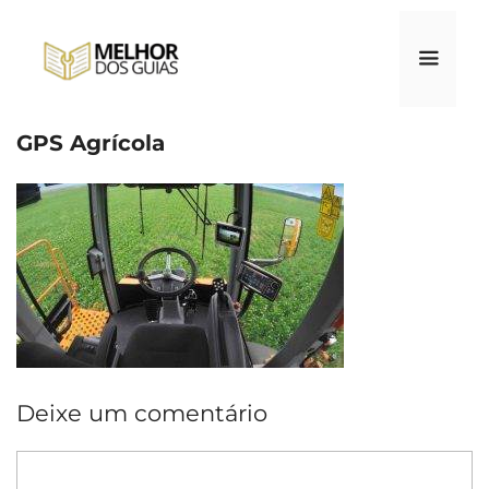
Pular
para
o
conteúdo
GPS Agrícola
Menu
Deixe um comentário
Comentário