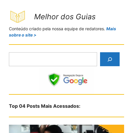
Melhor dos Guias
Conteúdo criado pela nossa equipe de redatores.
Mais
sobre o site >
P
e
s
q
u
i
s
Top 04 Posts Mais Acessados:
a
r