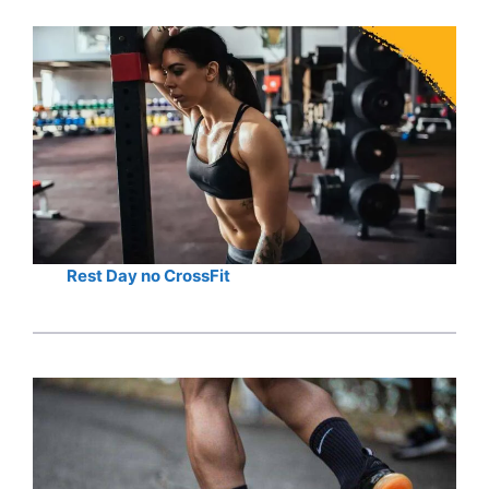
Rest Day no CrossFit