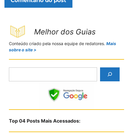
Melhor dos Guias
Conteúdo criado pela nossa equipe de redatores.
Mais
sobre o site >
P
e
s
q
u
i
s
Top 04 Posts Mais Acessados:
a
r