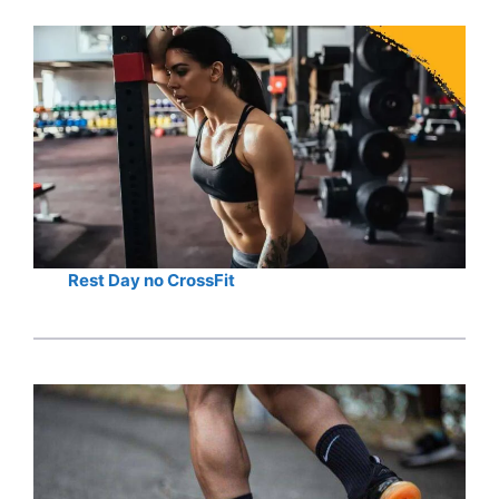
Rest Day no CrossFit