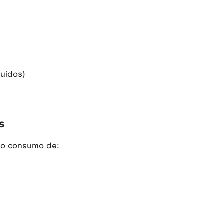
quidos)
s
a o consumo de: