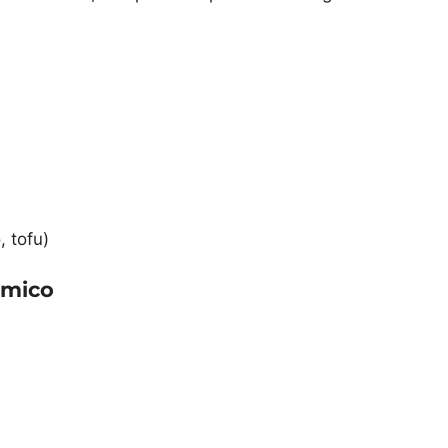
, tofu)
êmico