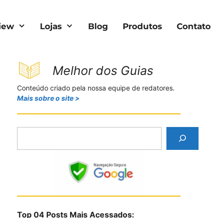
iew
Lojas
Blog
Produtos
Contato
Melhor dos Guias
Conteúdo criado pela nossa equipe de redatores.
Mais sobre o site >
P
e
s
q
u
i
s
Top 04 Posts Mais Acessados:
a