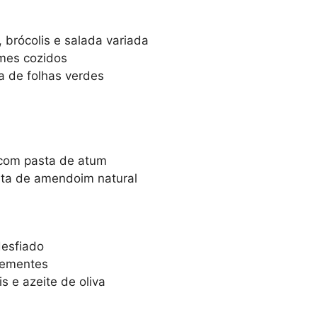
, brócolis e salada variada
mes cozidos
a de folhas verdes
 com pasta de atum
asta de amendoim natural
desfiado
sementes
 e azeite de oliva