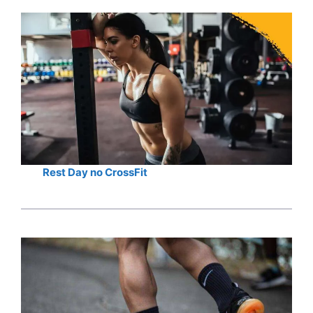
Rest Day no CrossFit