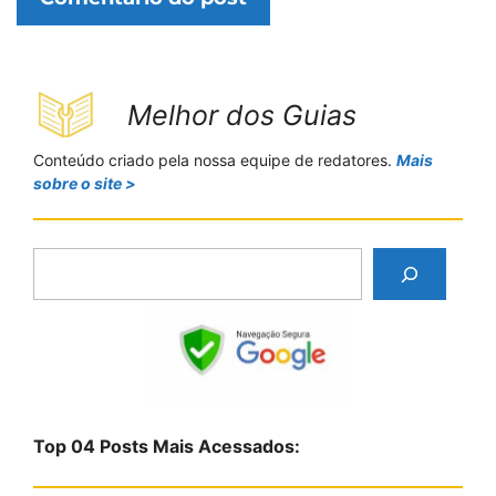
Melhor dos Guias
Conteúdo criado pela nossa equipe de redatores.
Mais
sobre o site >
P
e
s
q
u
i
s
Top 04 Posts Mais Acessados:
a
r