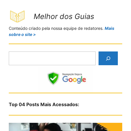
Melhor dos Guias
Conteúdo criado pela nossa equipe de redatores.
Mais
sobre o site >
P
e
s
q
u
i
s
Top 04 Posts Mais Acessados:
a
r