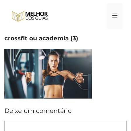
Pular
para
o
conteúdo
crossfit ou academia (3)
Menu
Deixe um comentário
Comentário