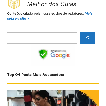
Melhor dos Guias
Conteúdo criado pela nossa equipe de redatores.
Mais
sobre o site >
P
e
s
q
u
i
s
Top 04 Posts Mais Acessados:
a
r